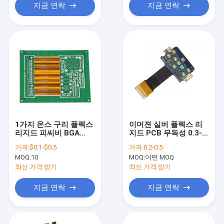
지금 연락
지금 연락
1가지 온스 구리 플렉스
이머젼 실버 플렉스 리
리지드 피씨비 BGA
지드 PCB 무독성 0.3-
PCB 보드 레이아웃 설
3.5mm 두께
가격:
$0.1-$0.5
가격:
0.2-0.5
계 서비스
MOQ:
10
MOQ:
어떤 MOQ
최신 가격 받기
최신 가격 받기
지금 연락
지금 연락