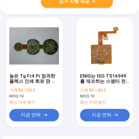
요구 사항 제공
높은 Tg Fr4 Pi 엄격한
ENIG는 ISO TS16949
플렉스 인쇄 회로 판 어
를 제조하는 스엠티 전
셈블리 16L 알루미늄 덮
자공학 플렉스 Pcb를 이
가격:
$0.1-$0.5
가격:
$0.1-$0.5
인 Pcb
끌었습니다
MOQ:
10
MOQ:
10
최신 가격 받기
최신 가격 받기
지금 연락
지금 연락