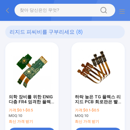
리지드 피씨비를 구부리세요
(8)
의학 장비를 위한 ENIG
하락 높은 TG 플렉스 리
다층 FR4 엄격한 플렉스
지드 PCB 회로판은 빨
PCB
리 ISO13485를 돌립니
가격:
$0.1-$0.5
가격:
$0.1-$0.5
다
MOQ:
10
MOQ:
10
최신 가격 받기
최신 가격 받기