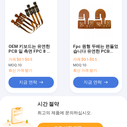
OEM 키보드는 유연한
Fpc 원형 두배는 편들었
PCB 일 측면 FPC 8 층
습니다 유연한 PCB
Pcb 제작을 이끌었습니
IPC-A-610F 등급 II
가격:
$0.1-$0.5
가격:
$0.1-$0.5
다
MOQ:
10
MOQ:
10
최신 가격 받기
최신 가격 받기
지금 연락
지금 연락
시간 절약
최고의 제품에 문의하십시오.