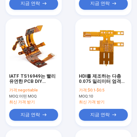
지금 연락
지금 연락
IATF TS16949는 빨리
HDI를 제조하는 다층
유연한 PCB DIY
0.075 밀리미터 엄격한
200mm*90mm 높은
가변 프린트 기판
가격:
negotiable
가격:
$0.1-$0.5
TG를 돌립니다
MOQ:
어떤 MOQ
MOQ:
10
최신 가격 받기
최신 가격 받기
지금 연락
지금 연락