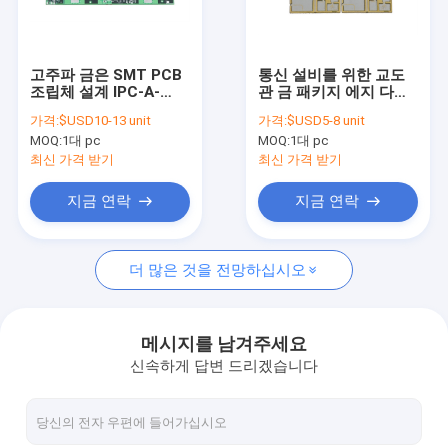
공장 여행
품질 관리
고주파 금은 SMT PCB
통신 설비를 위한 교도
조립체 설계 IPC-A-
관 금 패키지 에지 다층
연락주세요
600G 등급 II를 도금처
피크바
가격:
$USD10-13 unit
가격:
$USD5-8 unit
리했습니다
MOQ:
1대 pc
MOQ:
1대 pc
인용문을 요구하세요
최신 가격 받기
최신 가격 받기
지금 연락
지금 연락
EMS 인쇄 회로 판 어셈블리
더 많은 것을 전망하십시오
단기거래 인쇄 회로 판 어셈블리
SMT 인쇄 회로 판 어셈블리
메시지를 남겨주세요
신속하게 답변 드리겠습니다
교도관 인쇄 회로 판 어셈블리
2 층 PCB (폴리염화비페닐)