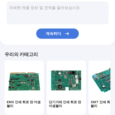
PCBA
다층 인쇄 회로 기판
ALU PCB
계속하다
유연한 PCB
리지드 피씨비를 구부리세요
우리의 카테고리
원형 인쇄 회로 판 어셈블리
자동차 PCBA
의학 피크바
단기거래 PCB 원형
EMS 인쇄 회로 판 어셈
단기거래 인쇄 회로 판
SMT 인쇄 회로
산업적 인쇄 회로 판 어셈블리
블리
어셈블리
블리