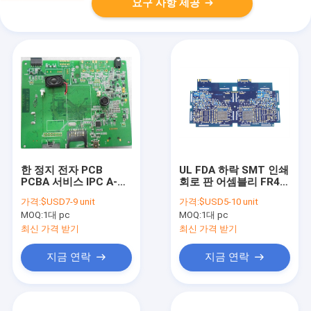
요구 사항 제공
한 정지 전자 PCB
UL FDA 하락 SMT 인쇄
PCBA 서비스 IPC A-
회로 판 어셈블리 FR4
600G 등급 II
Tg135 원형 PCB 제작
가격:
$USD7-9 unit
가격:
$USD5-10 unit
MOQ:
1대 pc
MOQ:
1대 pc
최신 가격 받기
최신 가격 받기
지금 연락
지금 연락