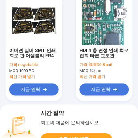
이머젼 실버 SMT 인쇄
HDI 4 층 연성 인쇄 회로
회로 판 어셈블리 FR4
집회 빠른 교도관
Tg170 인쇄 회로 기판
가격:
negotiable
가격:
$USD6-8 unit
보드 제조
MOQ:
1000 PC
MOQ:
1대 pc
최신 가격 받기
최신 가격 받기
지금 연락
지금 연락
시간 절약
최고의 제품에 문의하십시오.