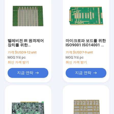
텔레비전 IR 원격제어
마이크로파 보드를 위한
장치를 위한
ISO9001 ISO14001 맞
750mm*708mm PCB
춘 다층 인쇄 회로 기판
가격:
$USD9-12 unit
가격:
$USD7-9 unit
보드 SMT 인쇄 회로 판
제작 국회
MOQ:
1대 pc
MOQ:
1대 pc
어셈블리
최신 가격 받기
최신 가격 받기
지금 연락
지금 연락
집
제품
우리에 대하여