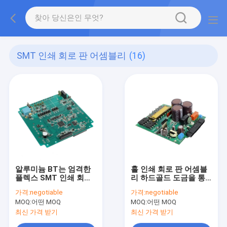
SMT 인쇄 회로 판 어셈블리
(16)
알루미늄 BT는 엄격한
홀 인쇄 회로 판 어셈블
플렉스 SMT 인쇄 회로
리 하드골드 도금을 통
판 어셈블리 IATF
한 무독성 94v0
가격:
negotiable
가격:
negotiable
TS16949 ISO13485를
MOQ:
어떤 MOQ
MOQ:
어떤 MOQ
성교합니다
최신 가격 받기
최신 가격 받기