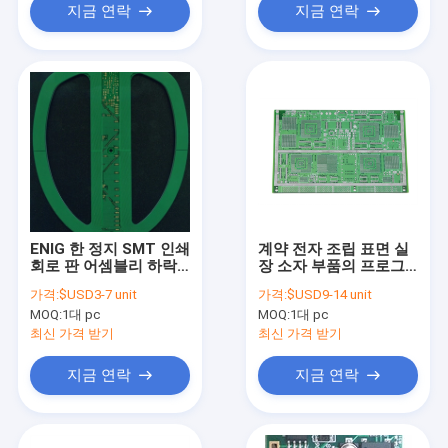
지금 연락
지금 연락
ENIG 한 정지 SMT 인쇄
계약 전자 조립 표면 실
회로 판 어셈블리 하락
장 소자 부품의 프로그
전자공학 다층 PCBA
램을 짜는 EMS MCU 칩
가격:
$USD3-7 unit
가격:
$USD9-14 unit
UL SGS
MOQ:
1대 pc
MOQ:
1대 pc
최신 가격 받기
최신 가격 받기
지금 연락
지금 연락