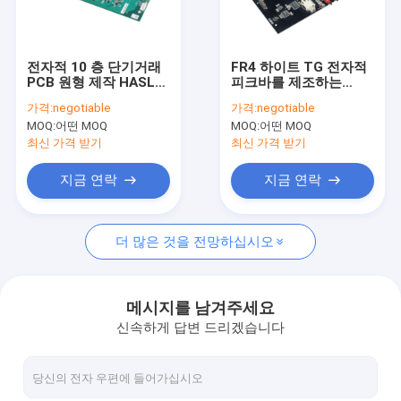
공장 여행
품질 관리
전자적 10 층 단기거래
FR4 하이트 TG 전자적
PCB 원형 제작 HASL
피크바를 제조하는
연락주세요
OSP
IATF TS16949 원형
가격:
negotiable
가격:
negotiable
Pcb
MOQ:
어떤 MOQ
MOQ:
어떤 MOQ
인용문을 요구하세요
최신 가격 받기
최신 가격 받기
지금 연락
지금 연락
EMS 인쇄 회로 판 어셈블리
더 많은 것을 전망하십시오
단기거래 인쇄 회로 판 어셈블리
SMT 인쇄 회로 판 어셈블리
메시지를 남겨주세요
신속하게 답변 드리겠습니다
교도관 인쇄 회로 판 어셈블리
2 층 PCB (폴리염화비페닐)