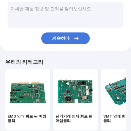
PCBA
다층 인쇄 회로 기판
ALU PCB
계속하다
유연한 PCB
리지드 피씨비를 구부리세요
우리의 카테고리
원형 인쇄 회로 판 어셈블리
자동차 PCBA
의학 피크바
단기거래 PCB 원형
EMS 인쇄 회로 판 어셈
단기거래 인쇄 회로 판
SMT 인쇄 회로
산업적 인쇄 회로 판 어셈블리
블리
어셈블리
블리