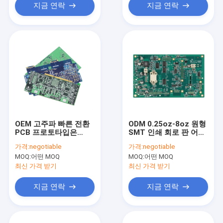
지금 연락
지금 연락
OEM 고주파 빠른 전환
ODM 0.25oz-8oz 원형
PCB 프로토타입은
SMT 인쇄 회로 판 어셈
5*6mm 민을 설계합니
블리 전자 공학 제작
가격:
negotiable
가격:
negotiable
다
MOQ:
어떤 MOQ
MOQ:
어떤 MOQ
최신 가격 받기
최신 가격 받기
지금 연락
지금 연락