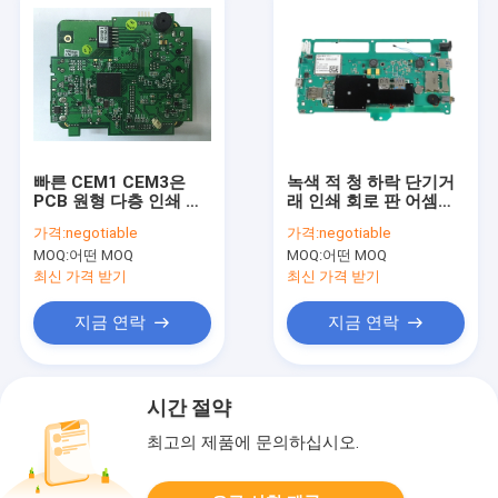
빠른 CEM1 CEM3은
녹색 적 청 하락 단기거
PCB 원형 다층 인쇄 회
래 인쇄 회로 판 어셈블
로 기판 제작을 돌립니
리 서비스 3 온스 구리
가격:
negotiable
가격:
negotiable
다
두께
MOQ:
어떤 MOQ
MOQ:
어떤 MOQ
최신 가격 받기
최신 가격 받기
지금 연락
지금 연락
시간 절약
최고의 제품에 문의하십시오.