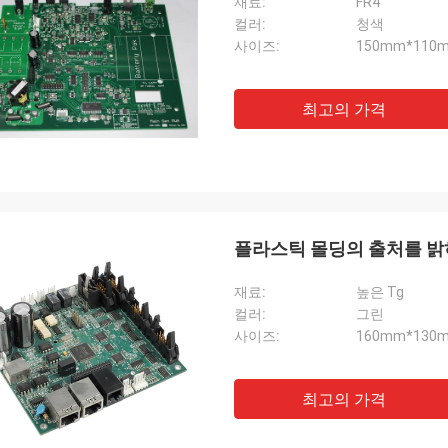
재료:
FR4
컬러:
청색
사이즈:
150mm*110
최고의 가격
플라스틱 몰딩의 출처를 밝히는
재료:
높은 Tg
컬러:
그린
사이즈:
160mm*130
최고의 가격