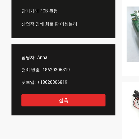
단기거래 PCB 원형
산업적 인쇄 회로 판 어셈블리
담당자 :
Anna
전화 번호 :
18620306819
왓츠앱 :
+18620306819
접촉