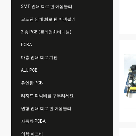
SMT 인쇄 회로 판 어셈블리
교도관 인쇄 회로 판 어셈블리
2 층 PCB (폴리염화비페닐)
PCBA
다층 인쇄 회로 기판
ALU PCB
유연한 PCB
리지드 피씨비를 구부리세요
원형 인쇄 회로 판 어셈블리
자동차 PCBA
의학 피크바