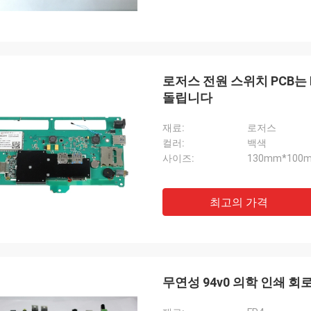
로저스 전원 스위치 PCB는 
돌립니다
재료:
로저스
컬러:
백색
사이즈:
130mm*100
최고의 가격
무연성 94v0 의학 인쇄 회