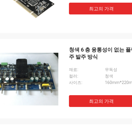
최고의 가격
청색 6 층 융통성이 없는 
주 발주 방식
재료:
무독성
컬러:
청색
사이즈:
160mm*220
최고의 가격