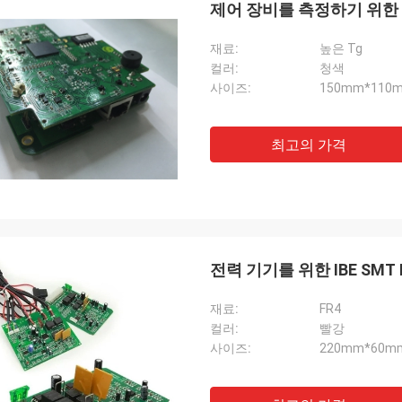
제어 장비를 측정하기 위한 HA
재료:
높은 Tg
컬러:
청색
사이즈:
150mm*110
최고의 가격
전력 기기를 위한 IBE SM
재료:
FR4
컬러:
빨강
사이즈:
220mm*60m