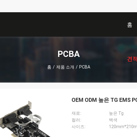
홈
描
述
PCBA
견적
홈
/
제품 소개
/
PCBA
OEM ODM 높은 TG EMS 
재료:
높은 Tg
컬러:
백색
사이즈:
120mm*210