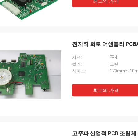
최고의 가격
전자적 회로 어셈블리 PCBA 서
재료:
FR4
컬러:
그린
사이즈:
170mm*210
최고의 가격
고주파 산업적 PCB 조립체 설