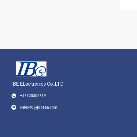
IBE ELectronics Co.,LTD
+18620306819
sales40@pcbaaa.com