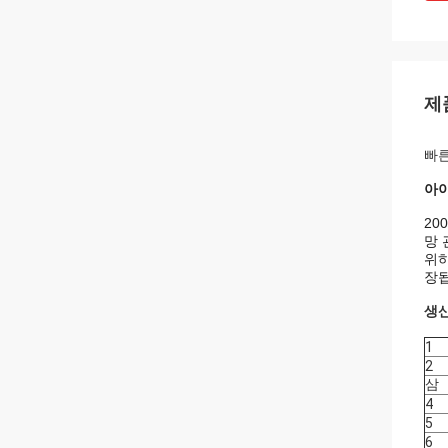
제
빠른
아
20
망 
위하
장됩
생산
1
2
삼
4
5
6