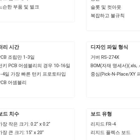
느슨한 부품 및 벌크
슬롯 및 컷아웃
복잡하고 불규칙
처리 시간
디자인 파일 형식
PCB 조립만 1-3일
거버 RS-274X
턴키 PCB 어셈블리의 경우 10-16일
BOM(자재 명세서)(.xls, .csv
3-4일 가장 빠른 턴키 프로토타입
중심(Pick-N-Place/XY 
PCB 어셈블리
보드 치수
보드 유형
가장 작은 크기: 0.2" x 0.2"
리지드 FR-4
가장 큰 크기: 15" x 20"
리지드 플렉스 보드