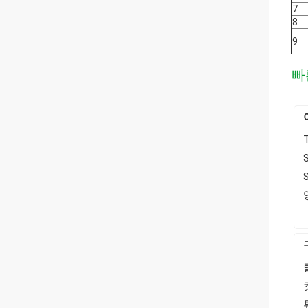
7
8
9
빠