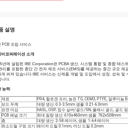
품 설명
 PCB 조립 서비스
이비코퍼레이션 소개
05년에 설립된 IBE Corporation은 PCBA 생산, 시스템 통합 및 종합
관리를 포함한 종단 간 전자 제조 서비스(EMS)를 제공하는 중간 규모 제공
게 퍼져 있습니다.IBE 서비스는 신제품 개발 및 도입에서 성장, 성숙 및
니다.
 능력:
재료
PR4, 할로겐 프리, 높은 TG, CEM3, PTFE, 알루미늄 
보드 두께
대량 생산: 0.3-3.5mm 샘플: 0.21-6.0mm
표면 마감
HASL, OSP, 침수 실버/골드/SN, 플래시 골드, 골드
PCB 패널 크기
최대 질량 생산: 610x460mm 샘플: 762x508mm
층
대량 생산: 2-58 레이어, 샘플: 1-64 레이어
최소드릴 구멍 크기
레이저 드릴 0.1mm, 머신 드릴 0.2mm