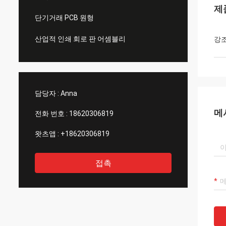
제
단기거래 PCB 원형
산업적 인쇄 회로 판 어셈블리
강
담당자 :
Anna
메
전화 번호 :
18620306819
왓츠앱 :
+18620306819
접촉