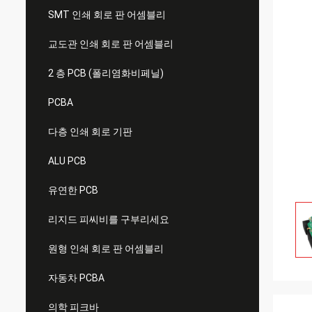
SMT 인쇄 회로 판 어셈블리
교도관 인쇄 회로 판 어셈블리
2 층 PCB (폴리염화비페닐)
PCBA
다층 인쇄 회로 기판
ALU PCB
유연한 PCB
리지드 피씨비를 구부리세요
원형 인쇄 회로 판 어셈블리
자동차 PCBA
의학 피크바