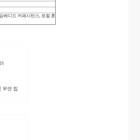
, 임베디드 커패시턴스, 로컬 혼
01
 및 무연 칩