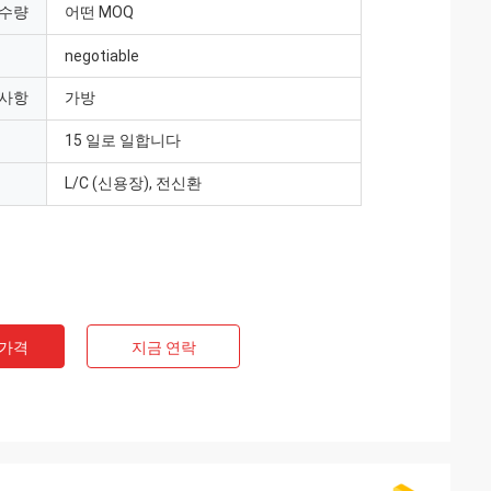
 수량
어떤 MOQ
negotiable
 사항
가방
15 일로 일합니다
L/C (신용장), 전신환
 가격
지금 연락