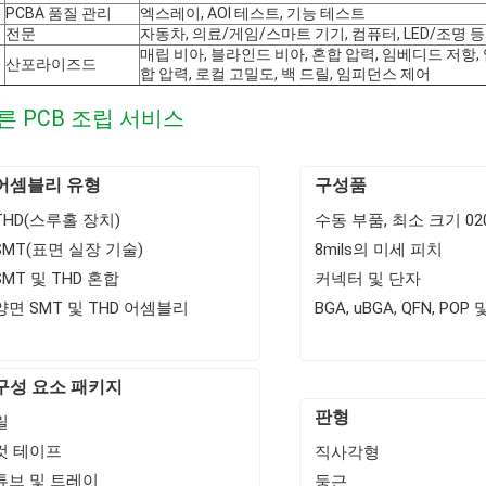
PCBA 품질 관리
엑스레이, AOI 테스트, 기능 테스트
전문
자동차, 의료/게임/스마트 기기, 컴퓨터, LED/조명 등
매립 비아, 블라인드 비아, 혼합 압력, 임베디드 저항
산포라이즈드
합 압력, 로컬 고밀도, 백 드릴, 임피던스 제어
른 PCB 조립 서비스
어셈블리 유형
구성품
THD(스루홀 장치)
수동 부품, 최소 크기 02
SMT(표면 실장 기술)
8mils의 미세 피치
SMT 및 THD 혼합
커넥터 및 단자
양면 SMT 및 THD 어셈블리
BGA, uBGA, QFN, POP
구성 요소 패키지
판형
릴
컷 테이프
직사각형
튜브 및 트레이
둥근