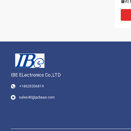
블리 I
IBE ELectronics Co.,LTD
+18620306819
무독성
sales40@pcbaaa.com
린팅과