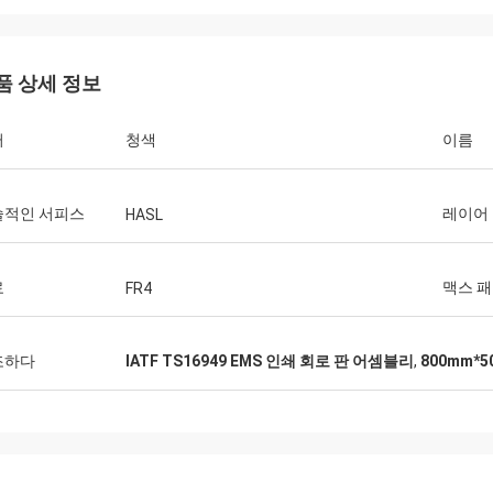
품 상세 정보
러
청색
이름
술적인 서피스
레이어
HASL
료
맥스 
FR4
조하다
IATF TS16949 EMS 인쇄 회로 판 어셈블리
,
800mm*5