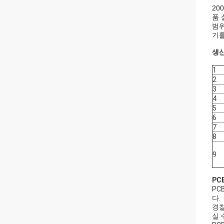
20
품 
범위
기를
생산
1
2
3
4
5
6
7
8
9
PC
PC
다.
경찰
실 