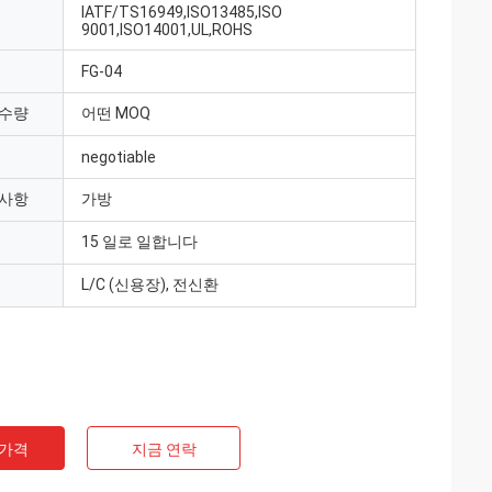
IATF/TS16949,ISO13485,ISO
9001,ISO14001,UL,ROHS
FG-04
 수량
어떤 MOQ
negotiable
 사항
가방
15 일로 일합니다
L/C (신용장), 전신환
 가격
지금 연락