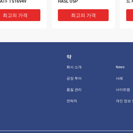
ATF TS16949
HASL OSP
드 
최고의 가격
최고의 가격
약
회사 소개
News
공장 투어
사례
품질 관리
사이트맵
 4 층 플렉스 PCB 프
일괄 수주 발주 방식 8 층
한개
연락처
개인 정보
 집회 ISO 13485
EMS 인쇄 회로 판 어셈블리
인버
제작 이머젼 실버
스
최고의 가격
최고의 가격