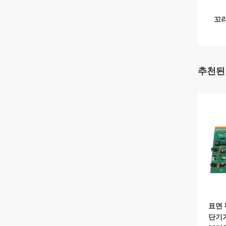
꼬리
추천된
표면 
단기거