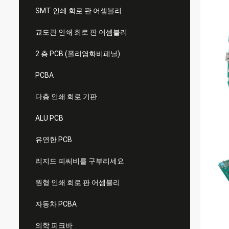
SMT 인쇄 회로 판 어셈블리
교도관 인쇄 회로 판 어셈블리
2 층 PCB (폴리염화비페닐)
PCBA
다층 인쇄 회로 기판
ALU PCB
유연한 PCB
리지드 피씨비를 구부리세요
원형 인쇄 회로 판 어셈블리
자동차 PCBA
의학 피크바