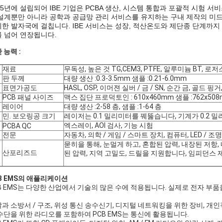
05년에 설립되어 IBE 기업은 PCBA 생산, 시스템 통합과 포괄적 시험 서
설계뿐만 아니라 공학과 공급망 관리 서비스를 유지하는 구내 제작의 미드-
한 발자국에 걸칩니다. IBE 서비스는 성장, 적산온도와 제단종 단계까지
 넘어 연장됩니다.
 능력 :
재료
무독성, 높은 것 TG,CEM3, PTFE, 알루미늄 BT, 로저
판 두께
대량 생산 :0.3-3.5mm 샘플 :0.21-6.0mm
표면가공도
HASL, OSP, 이머젼 실버 / 금 / SN, 순간 금, 골드 
PCB 패널 사이즈
맥스 집단 프로덕토인 : 610x460mm 샘플 :762x50
레이어
대량 생산 :2-58 층, 샘플 :1-64 층
민. 보오링공 크기
레이저는 0.1 밀리미터를 꿰뚫습니다, 기계가 0.2
엑스레이, AOI 검사, 기능 시험
PCBA QC
전문
자동차, 의학 / 게임 / 스마트 장치, 컴퓨터, LED / 조
묻히을 통해, 눈멀게 하고, 혼합된 압력, 내장된 저항,
산포리즈드
된 압력, 지역 고밀도, 드릴을 지원합니다, 임피던스 
B EMS의 애플리케이션
B EMS는 다양한 산업에서 기술의 많은 수에 적용됩니다. 실제로 전자 부품
과 소방서 / 구조, 위성 통신 송수신기, 디지털 네트워킹을 위한 장비, 개
수단을 위한 라디오를 포함하여 PCB EMS는 통신에 활용됩니다.