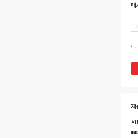
메
제
IA
IB