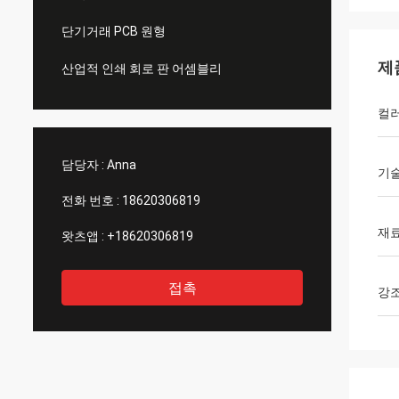
단기거래 PCB 원형
제
산업적 인쇄 회로 판 어셈블리
컬
담당자 :
Anna
기
전화 번호 :
18620306819
재
왓츠앱 :
+18620306819
접촉
강