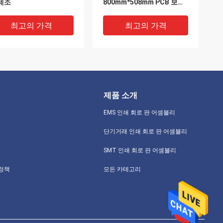
제조
800mm*508mm PCB 보드
제작
최고의 가격
최고의 가격
제품 소개
EMS 인쇄 회로 판 어셈블리
단기거래 인쇄 회로 판 어셈블리
SMT 인쇄 회로 판 어셈블리
 정지 맞춘 94v-0 PCB
녹색 솔더 마스크와 네트워
 정책
모든 카테고리
터 보드 국회 ENIG 서피
크 산업 FR4 전자적 PCB
PCBA
최고의 가격
최고의 가격