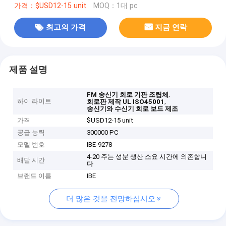
가격：$USD12-15 unit
MOQ：1대 pc
최고의 가격
지금 연락
제품 설명
,
FM 송신기 회로 기판 조립체
하이 라이트
,
회로판 제작 UL ISO45001
송신기와 수신기 회로 보드 제조
가격
$USD12-15 unit
공급 능력
300000 PC
모델 번호
IBE-9278
4-20 주는 성분 생산 소요 시간에 의존합니
배달 시간
다
브랜드 이름
IBE
더 많은 것을 전망하십시오