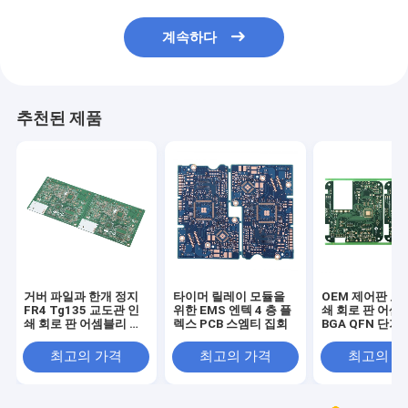
계속하다
추천된 제품
거버 파일과 한개 정지
타이머 릴레이 모듈을
OEM 제어판 교
FR4 Tg135 교도관 인
위한 EMS 엔텍 4 층 플
쇄 회로 판 어셈
쇄 회로 판 어셈블리 제
렉스 PCB 스엠티 집회
BGA QFN 단기
조사
최고의 가격
최고의 가격
최고의 