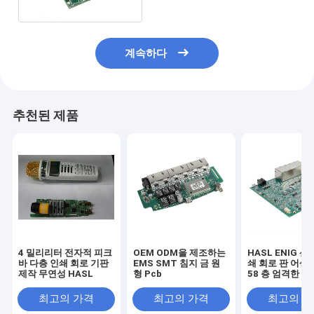
계속하다
추천된 제품
4 밀리리터 전자적 피크
OEM ODM을 제조하는
HASL ENIG 산
바 다층 인쇄 회로 기판
EMS SMT 침지 금 원
쇄 회로 판 어셈블
제작 무연성 HASL
형 Pcb
58 층 엄격한 
Pcb 디자인
최고의 가격
최고의 가격
최고의 