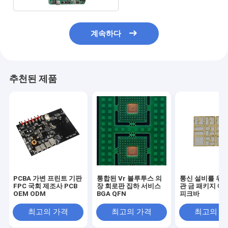
계속하다
추천된 제품
PCBA 가변 프린트 기판
통합된 Vr 블루투스 의
통신 설비를 위한
FPC 국회 제조사 PCB
장 회로판 집하 서비스
관 금 패키지 에
OEM ODM
BGA QFN
피크바
최고의 가격
최고의 가격
최고의 