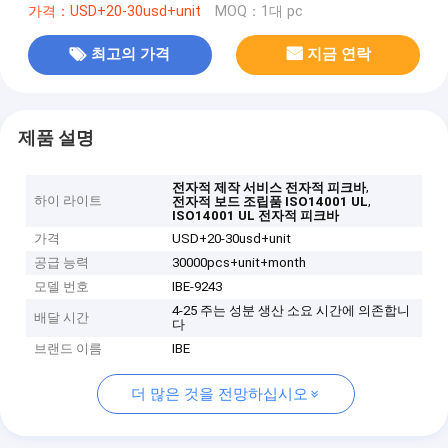
가격：USD+20-30usd+unit
MOQ：1대 pc
최고의 가격
지금 연락
제품 설명
,
전자적 제작 서비스 전자적 피크바
하이 라이트
,
전자적 보드 조립품 ISO14001 UL
ISO14001 UL 전자적 피크바
가격
USD+20-30usd+unit
공급 능력
30000pcs+unit+month
모델 번호
IBE-9243
4-25 주는 성분 생산 소요 시간에 의존합니
배달 시간
다
브랜드 이름
IBE
더 많은 것을 전망하십시오