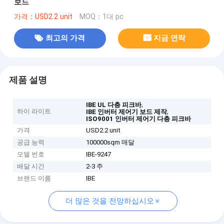
보드
가격：USD2.2 unit
MOQ：1대 pc
최고의 가격
지금 연락
제품 설명
,
IBE UL 다층 피크바
하이 라이트
,
IBE 인버터 제어기 보드 제작
ISO9001 인버터 제어기 다층 피크바
가격
USD2.2 unit
공급 능력
100000sqm 매달
모델 번호
IBE-9247
배달 시간
2-3 주
브랜드 이름
IBE
더 많은 것을 전망하십시오