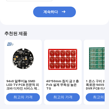
계속하다
추천된 제품
94v0 알루미늄 SMD
40*50mm 침지 금 2 층
1 온스 구리 2 층
LED TV PCB 전문적 피
Pcb 설계 무독성 높은
회로판 94V0 C
크바 디자인 서비스 제
TG
DVR PCB 이사
조들
최고의 가격
최고의 가격
최고의 